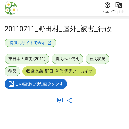
本文に飛ぶ
ヘルプ
English
20110711_野田村_屋外_被害_行政
提供元サイトで表示
東日本大震災 (2011)
震災への備え
被災状況
復興
収録:久慈・野田・普代 震災アーカイブ
この画像に似た画像を探す
メタデータ