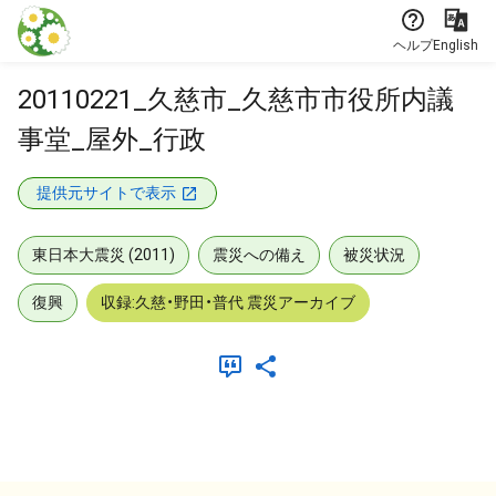
本文に飛ぶ
ヘルプ
English
20110221_久慈市_久慈市市役所内議
事堂_屋外_行政
提供元サイトで表示
東日本大震災 (2011)
震災への備え
被災状況
復興
収録:久慈・野田・普代 震災アーカイブ
メタデータ