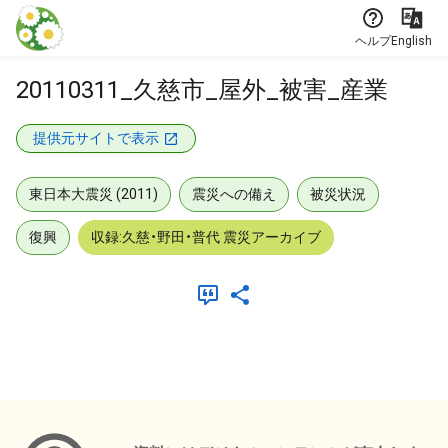
本文に飛ぶ
ヘルプ
English
20110311_久慈市_屋外_被害_産業
提供元サイトで表示
東日本大震災 (2011)
震災への備え
被災状況
復興
収録:久慈・野田・普代 震災アーカイブ
メタデータ