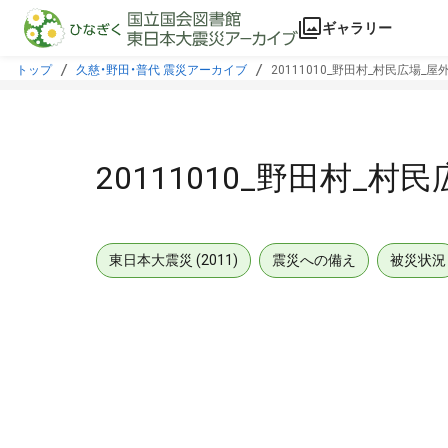
本文に飛ぶ
ギャラリー
トップ
久慈・野田・普代 震災アーカイブ
20111010_野田村_村民広場_
20111010_野田村_
東日本大震災 (2011)
震災への備え
被災状況
メタデータ