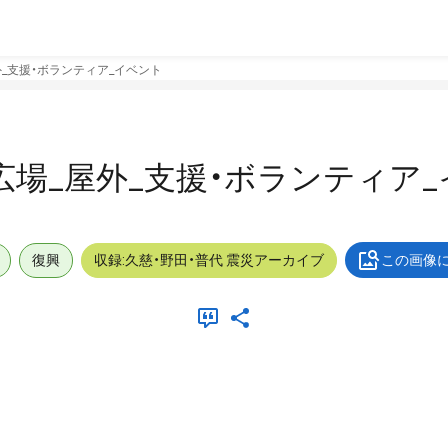
屋外_支援・ボランティア_イベント
村民広場_屋外_支援・ボランティア
復興
収録:久慈・野田・普代 震災アーカイブ
この画像