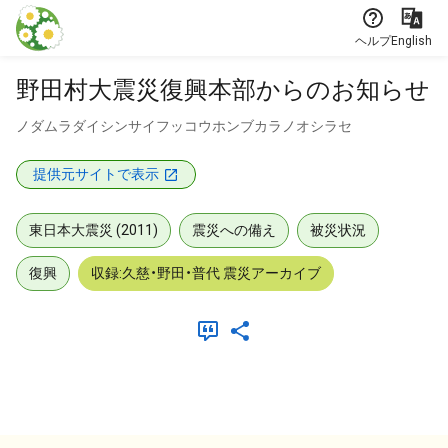
本文に飛ぶ
ヘルプ
English
野田村大震災復興本部からのお知らせ
ノダムラダイシンサイフッコウホンブカラノオシラセ
提供元サイトで表示
東日本大震災 (2011)
震災への備え
被災状況
復興
収録:久慈・野田・普代 震災アーカイブ
メタデータ