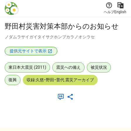
本文に飛ぶ
ヘルプ
English
野田村災害対策本部からのお知らせ
ノダムラサイガイタイサクホンブカラノオシラセ
提供元サイトで表示
東日本大震災 (2011)
震災への備え
被災状況
復興
収録:久慈・野田・普代 震災アーカイブ
メタデータ