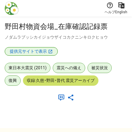
本文に飛ぶ
ヘルプ
English
野田村物資会場_在庫確認記録票
ノダムラブッシカイジョウザイコカクニンキロクヒョウ
提供元サイトで表示
東日本大震災 (2011)
震災への備え
被災状況
復興
収録:久慈・野田・普代 震災アーカイブ
メタデータ