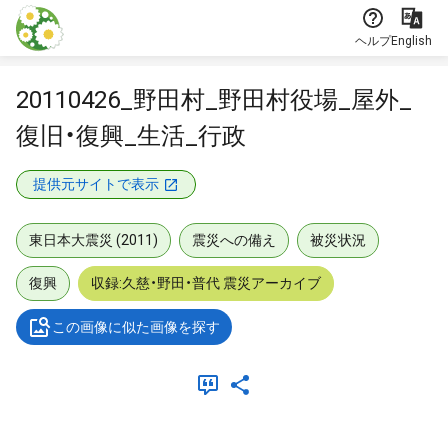
本文に飛ぶ
ヘルプ
English
20110426_野田村_野田村役場_屋外_
復旧・復興_生活_行政
提供元サイトで表示
東日本大震災 (2011)
震災への備え
被災状況
復興
収録:久慈・野田・普代 震災アーカイブ
この画像に似た画像を探す