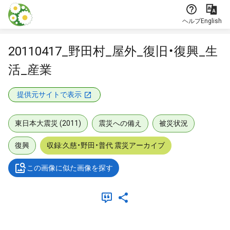
本文に飛ぶ
ヘルプ
English
20110417_野田村_屋外_復旧・復興_生
活_産業
提供元サイトで表示
東日本大震災 (2011)
震災への備え
被災状況
復興
収録:久慈・野田・普代 震災アーカイブ
この画像に似た画像を探す