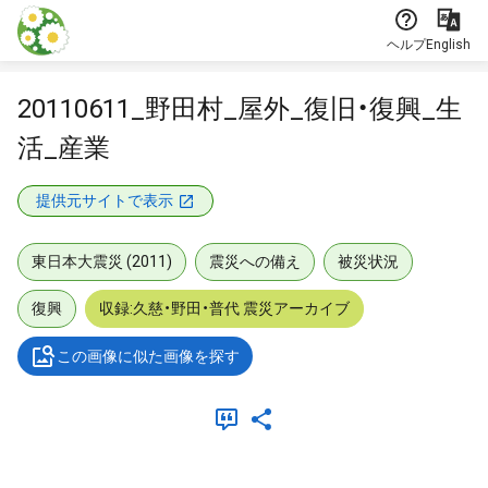
本文に飛ぶ
ヘルプ
English
20110611_野田村_屋外_復旧・復興_生
活_産業
提供元サイトで表示
東日本大震災 (2011)
震災への備え
被災状況
復興
収録:久慈・野田・普代 震災アーカイブ
この画像に似た画像を探す