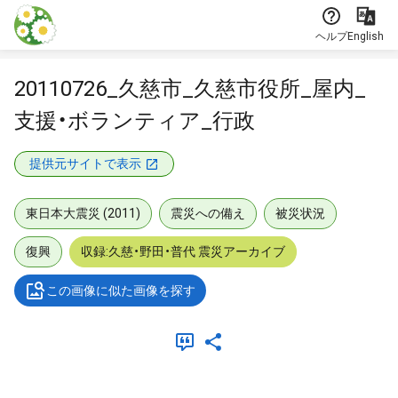
本文に飛ぶ
ヘルプ
English
20110726_久慈市_久慈市役所_屋内_
支援・ボランティア_行政
提供元サイトで表示
東日本大震災 (2011)
震災への備え
被災状況
復興
収録:久慈・野田・普代 震災アーカイブ
この画像に似た画像を探す