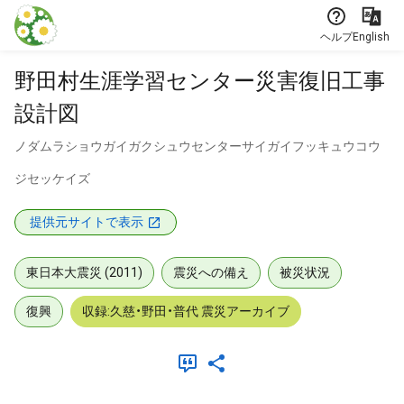
本文に飛ぶ
ヘルプ
English
野田村生涯学習センター災害復旧工事
設計図
ノダムラショウガイガクシュウセンターサイガイフッキュウコウ
ジセッケイズ
提供元サイトで表示
東日本大震災 (2011)
震災への備え
被災状況
復興
収録:久慈・野田・普代 震災アーカイブ