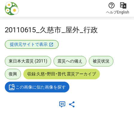
本文に飛ぶ
ヘルプ
English
20110615_久慈市_屋外_行政
提供元サイトで表示
東日本大震災 (2011)
震災への備え
被災状況
復興
収録:久慈・野田・普代 震災アーカイブ
この画像に似た画像を探す
メタデータ