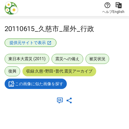
本文に飛ぶ
ヘルプ
English
20110615_久慈市_屋外_行政
提供元サイトで表示
東日本大震災 (2011)
震災への備え
被災状況
復興
収録:久慈・野田・普代 震災アーカイブ
この画像に似た画像を探す
メタデータ