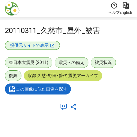
本文に飛ぶ
ヘルプ
English
20110311_久慈市_屋外_被害
提供元サイトで表示
東日本大震災 (2011)
震災への備え
被災状況
復興
収録:久慈・野田・普代 震災アーカイブ
この画像に似た画像を探す
メタデータ