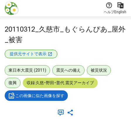
本文に飛ぶ
ヘルプ
English
20110312_久慈市_もぐらんぴあ_屋外
_被害
提供元サイトで表示
東日本大震災 (2011)
震災への備え
被災状況
復興
収録:久慈・野田・普代 震災アーカイブ
この画像に似た画像を探す