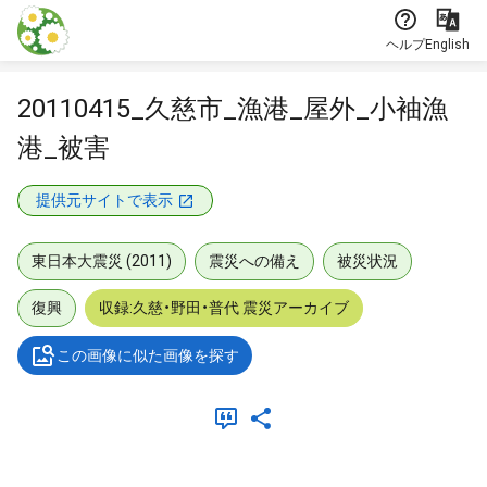
本文に飛ぶ
ヘルプ
English
20110415_久慈市_漁港_屋外_小袖漁
港_被害
提供元サイトで表示
東日本大震災 (2011)
震災への備え
被災状況
復興
収録:久慈・野田・普代 震災アーカイブ
この画像に似た画像を探す