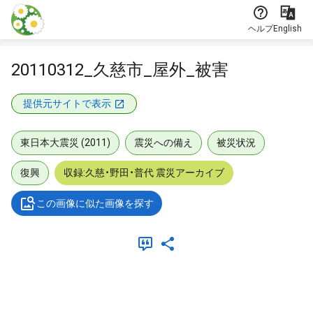
本文に飛ぶ
ヘルプ
English
20110312_久慈市_屋外_被害
提供元サイトで表示
東日本大震災 (2011)
震災への備え
被災状況
復興
収録:久慈・野田・普代 震災アーカイブ
この画像に似た画像を探す
メタデータ