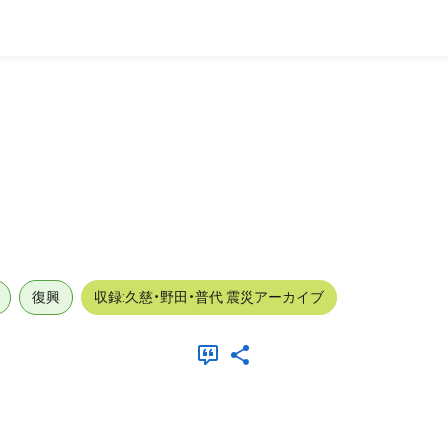
復興
収録:久慈・野田・普代 震災アーカイブ