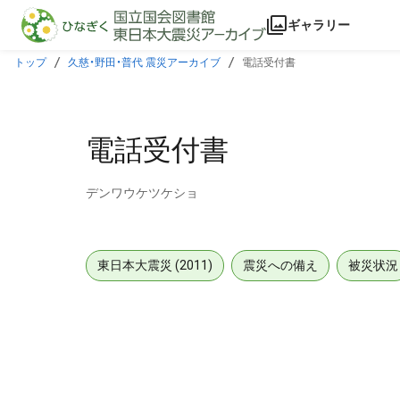
本文に飛ぶ
ギャラリー
トップ
久慈・野田・普代 震災アーカイブ
電話受付書
電話受付書
デンワウケツケショ
東日本大震災 (2011)
震災への備え
被災状況