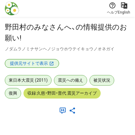
本文に飛ぶ
ヘルプ
English
野田村のみなさんへ、の情報提供のお
願い!
ノダムラノミナサンヘノジョウホウテイキョウノオネガイ
提供元サイトで表示
東日本大震災 (2011)
震災への備え
被災状況
復興
収録:久慈・野田・普代 震災アーカイブ