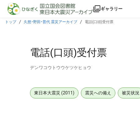
本文に飛ぶ
ギャラリー
トップ
久慈・野田・普代 震災アーカイブ
電話(口頭)受付票
電話(口頭)受付票
デンワコウトウウケツケヒョウ
東日本大震災 (2011)
震災への備え
被災状況