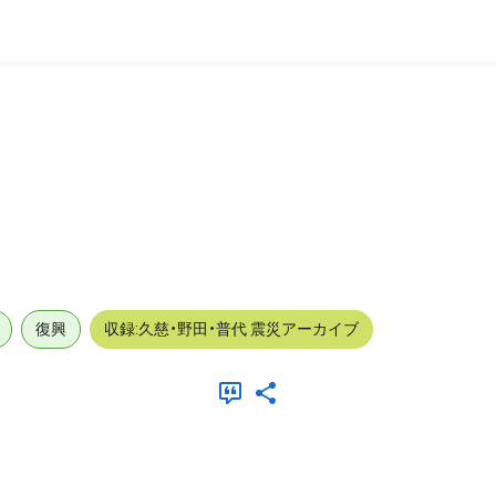
復興
収録:久慈・野田・普代 震災アーカイブ