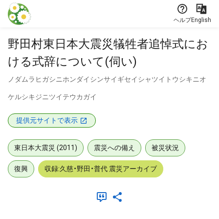
本文に飛ぶ
ヘルプ
English
野田村東日本大震災犠牲者追悼式にお
ける式辞について(伺い)
ノダムラヒガシニホンダイシンサイギセイシャツイトウシキニオ
ケルシキジニツイテウカガイ
提供元サイトで表示
東日本大震災 (2011)
震災への備え
被災状況
復興
収録:久慈・野田・普代 震災アーカイブ