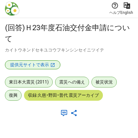
本文に飛ぶ
ヘルプ
English
(回答)Ｈ23年度石油交付金申請につい
て
カイトウネンドセキユコウフキンシンセイニツイテ
提供元サイトで表示
東日本大震災 (2011)
震災への備え
被災状況
復興
収録:久慈・野田・普代 震災アーカイブ