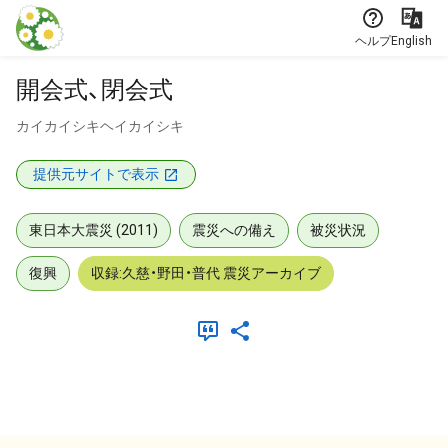
本文に飛ぶ
ヘルプ
English
開会式、閉会式
カイカイシキヘイカイシキ
提供元サイトで表示
東日本大震災 (2011)
震災への備え
被災状況
復興
収録:久慈・野田・普代 震災アーカイブ
メタデータ