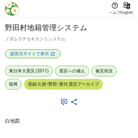
本文に飛ぶ
ヘルプ
English
野田村地籍管理システム
ノダムラチセキカンリシステム
提供元サイトで表示
東日本大震災 (2011)
震災への備え
被災状況
復興
収録:久慈・野田・普代 震災アーカイブ
白地図