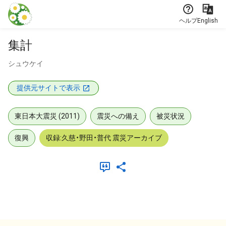
本文に飛ぶ
ヘルプ
English
集計
シュウケイ
提供元サイトで表示
東日本大震災 (2011)
震災への備え
被災状況
復興
収録:久慈・野田・普代 震災アーカイブ
メタデータ