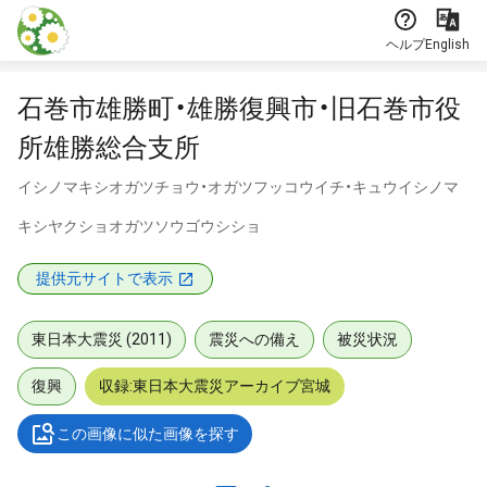
本文に飛ぶ
ヘルプ
English
石巻市雄勝町・雄勝復興市・旧石巻市役
所雄勝総合支所
イシノマキシオガツチョウ・オガツフッコウイチ・キュウイシノマ
キシヤクショオガツソウゴウシショ
提供元サイトで表示
東日本大震災 (2011)
震災への備え
被災状況
復興
収録:東日本大震災アーカイブ宮城
この画像に似た画像を探す