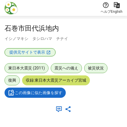
本文に飛ぶ
ヘルプ
English
石巻市田代浜地内
イシノマキシ タシロハマ チナイ
提供元サイトで表示
東日本大震災 (2011)
震災への備え
被災状況
復興
収録:東日本大震災アーカイブ宮城
この画像に似た画像を探す