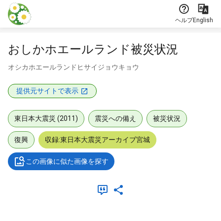
本文に飛ぶ
ヘルプ
English
おしかホエールランド被災状況
オシカホエールランドヒサイジョウキョウ
提供元サイトで表示
東日本大震災 (2011)
震災への備え
被災状況
復興
収録:東日本大震災アーカイブ宮城
この画像に似た画像を探す