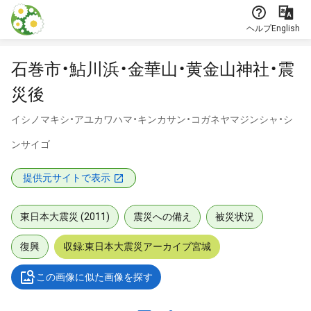
本文に飛ぶ
ヘルプ
English
石巻市・鮎川浜・金華山・黄金山神社・震
災後
イシノマキシ・アユカワハマ・キンカサン・コガネヤマジンシャ・シ
ンサイゴ
提供元サイトで表示
東日本大震災 (2011)
震災への備え
被災状況
復興
収録:東日本大震災アーカイブ宮城
この画像に似た画像を探す