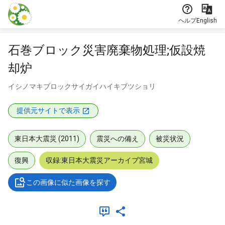
本文に飛ぶ
ヘルプ
English
石巻ブロック災害廃棄物処理;仮設焼
却炉
イシノマキブロックサイガイハイキブツショリ
提供元サイトで表示
東日本大震災 (2011)
震災への備え
被災状況
復興
収録:東日本大震災アーカイブ宮城
この画像に似た画像を探す