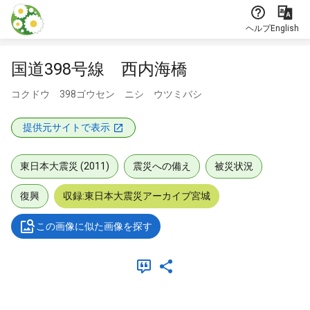
本文に飛ぶ
ヘルプ
English
国道398号線 西内海橋
コクドウ 398ゴウセン ニシ ウツミバシ
提供元サイトで表示
東日本大震災 (2011)
震災への備え
被災状況
復興
収録:東日本大震災アーカイブ宮城
この画像に似た画像を探す