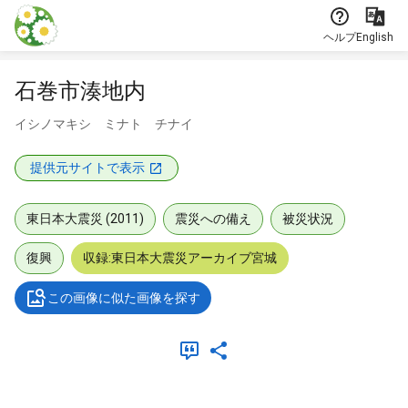
本文に飛ぶ
ヘルプ
English
石巻市湊地内
イシノマキシ ミナト チナイ
提供元サイトで表示
東日本大震災 (2011)
震災への備え
被災状況
復興
収録:東日本大震災アーカイブ宮城
この画像に似た画像を探す