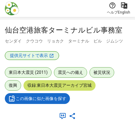
本文に飛ぶ
ヘルプ
English
仙台空港旅客ターミナルビル事務室
センダイ クウコウ リョカク ターミナル ビル ジムシツ
提供元サイトで表示
東日本大震災 (2011)
震災への備え
被災状況
復興
収録:東日本大震災アーカイブ宮城
この画像に似た画像を探す