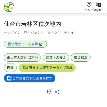
本文に飛ぶ
ヘルプ
English
仙台市若林区種次地内
センダイシ ワカバヤシク タナツギ チナイ
提供元サイトで表示
東日本大震災 (2011)
震災への備え
被災状況
復興
収録:東日本大震災アーカイブ宮城
この画像に似た画像を探す