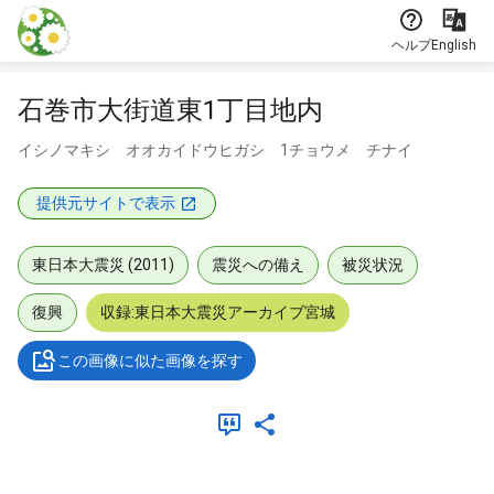
本文に飛ぶ
ヘルプ
English
石巻市大街道東1丁目地内
イシノマキシ オオカイドウヒガシ 1チョウメ チナイ
提供元サイトで表示
東日本大震災 (2011)
震災への備え
被災状況
復興
収録:東日本大震災アーカイブ宮城
この画像に似た画像を探す