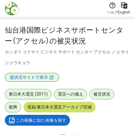
本文に飛ぶ
ヘルプ
English
仙台港国際ビジネスサポートセンタ
ー（アクセル）の被災状況
センダイ コクサイ ビジネス サポート センター アクセル ノ ヒサイ
ジョウキョウ
提供元サイトで表示
東日本大震災 (2011)
震災への備え
被災状況
復興
収録:東日本大震災アーカイブ宮城
この画像に似た画像を探す