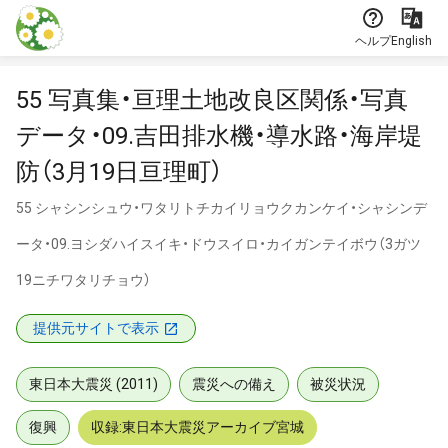
本文に飛ぶ
ヘルプ
English
55 写真集・亘理土地改良区関係・写真
データ・09.吉田排水機・導水路・海岸堤
防（3月19日亘理町）
55 シャシンシュウ・ワタリトチカイリョウクカンケイ・シャシンデ
ータ・09.ヨシダハイスイキ・ドウスイロ・カイガンテイボウ（3ガツ
19ニチワタリチョウ）
提供元サイトで表示
東日本大震災 (2011)
震災への備え
被災状況
復興
収録:東日本大震災アーカイブ宮城