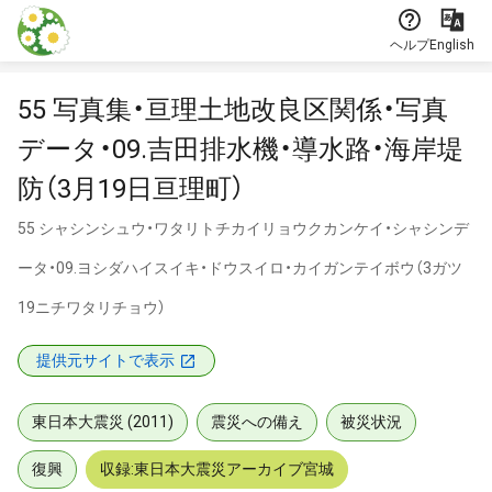
本文に飛ぶ
ヘルプ
English
55 写真集・亘理土地改良区関係・写真
データ・09.吉田排水機・導水路・海岸堤
防（3月19日亘理町）
55 シャシンシュウ・ワタリトチカイリョウクカンケイ・シャシンデ
ータ・09.ヨシダハイスイキ・ドウスイロ・カイガンテイボウ（3ガツ
19ニチワタリチョウ）
提供元サイトで表示
東日本大震災 (2011)
震災への備え
被災状況
復興
収録:東日本大震災アーカイブ宮城