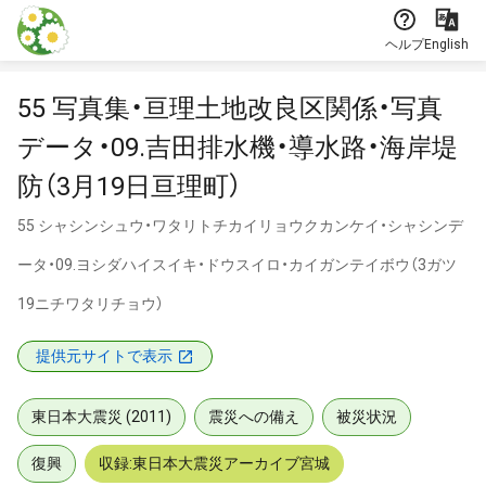
本文に飛ぶ
ヘルプ
English
55 写真集・亘理土地改良区関係・写真
データ・09.吉田排水機・導水路・海岸堤
防（3月19日亘理町）
55 シャシンシュウ・ワタリトチカイリョウクカンケイ・シャシンデ
ータ・09.ヨシダハイスイキ・ドウスイロ・カイガンテイボウ（3ガツ
19ニチワタリチョウ）
提供元サイトで表示
東日本大震災 (2011)
震災への備え
被災状況
復興
収録:東日本大震災アーカイブ宮城