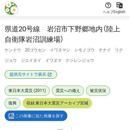
本文に飛ぶ
ヘルプ
English
県道20号線 岩沼市下野郷地内（陸上
自衛隊岩沼訓練場）
ケンドウ 20ゴウセン イワヌマシ シモノゴウ チナイ リク
ジョウ ジエイタイ イワヌマ クンレンジョウ
提供元サイトで表示
東日本大震災 (2011)
震災への備え
被災状況
復興
収録:東日本大震災アーカイブ宮城
この画像に似た画像を探す