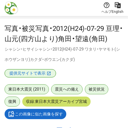
本文に飛ぶ
ヘルプ
English
写真・被災写真・2012(H24)-07-29 亘理・
山元(四方山より)角田・望遠(角田)
シャシン・ヒサイシャシン・2012(H24)-07-29 ワタリ・ヤマモト(シ
ホウザンヨリ)カクダ・ボウエン(カクダ)
提供元サイトで表示
東日本大震災 (2011)
震災への備え
被災状況
復興
収録:東日本大震災アーカイブ宮城
この画像に似た画像を探す