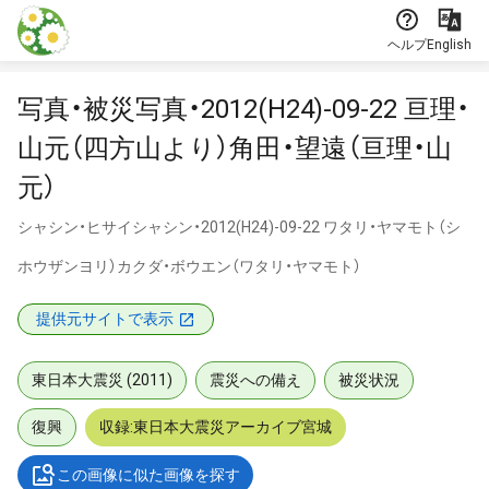
本文に飛ぶ
ヘルプ
English
写真・被災写真・2012(H24)-09-22 亘理・
山元（四方山より）角田・望遠（亘理・山
元）
シャシン・ヒサイシャシン・2012(H24)-09-22 ワタリ・ヤマモト（シ
ホウザンヨリ）カクダ・ボウエン（ワタリ・ヤマモト）
提供元サイトで表示
東日本大震災 (2011)
震災への備え
被災状況
復興
収録:東日本大震災アーカイブ宮城
この画像に似た画像を探す