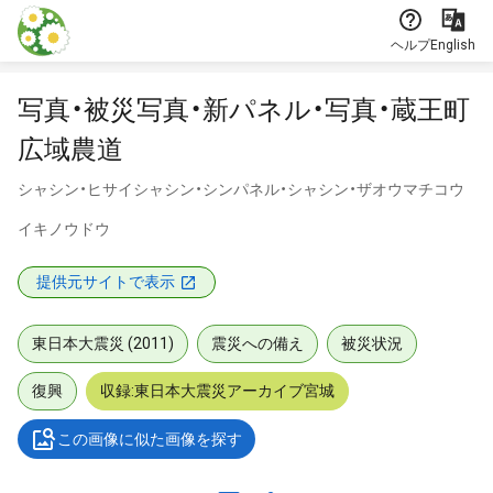
本文に飛ぶ
ヘルプ
English
写真・被災写真・新パネル・写真・蔵王町
広域農道
シャシン・ヒサイシャシン・シンパネル・シャシン・ザオウマチコウ
イキノウドウ
提供元サイトで表示
東日本大震災 (2011)
震災への備え
被災状況
復興
収録:東日本大震災アーカイブ宮城
この画像に似た画像を探す