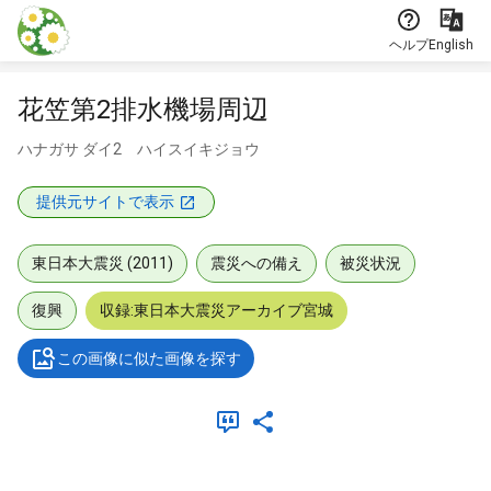
本文に飛ぶ
ヘルプ
English
花笠第2排水機場周辺
ハナガサ ダイ2 ハイスイキジョウ
提供元サイトで表示
東日本大震災 (2011)
震災への備え
被災状況
復興
収録:東日本大震災アーカイブ宮城
この画像に似た画像を探す