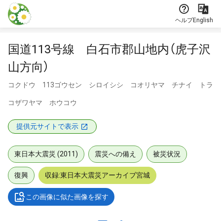
本文に飛ぶ
ヘルプ
English
国道113号線 白石市郡山地内（虎子沢
山方向）
コクドウ 113ゴウセン シロイシシ コオリヤマ チナイ トラ
コザワヤマ ホウコウ
提供元サイトで表示
東日本大震災 (2011)
震災への備え
被災状況
復興
収録:東日本大震災アーカイブ宮城
この画像に似た画像を探す