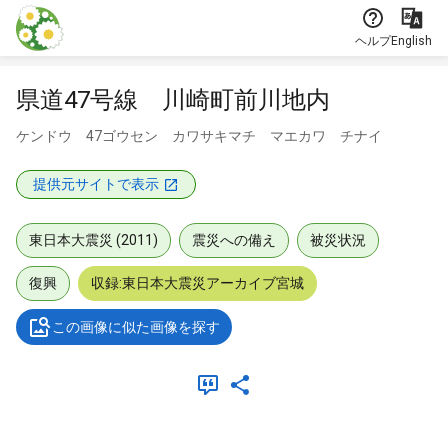
本文に飛ぶ
ヘルプ
English
県道47号線 川崎町前川地内
ケンドウ 47ゴウセン カワサキマチ マエカワ チナイ
提供元サイトで表示
東日本大震災 (2011)
震災への備え
被災状況
復興
収録:東日本大震災アーカイブ宮城
この画像に似た画像を探す