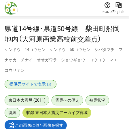
本文に飛ぶ
ヘルプ
English
県道14号線・県道50号線 柴田町船岡
地内（大河原商業高校前交差点）
ケンドウ 14ゴウセン ケンドウ 50ゴウセン シバタマチ フ
ナオカ チナイ オオガワラ ショウギョウ コウコウ マエ
コウサテン
提供元サイトで表示
東日本大震災 (2011)
震災への備え
被災状況
復興
収録:東日本大震災アーカイブ宮城
この画像に似た画像を探す