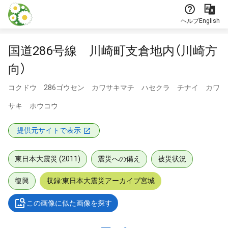
本文に飛ぶ
ヘルプ
English
国道286号線 川崎町支倉地内（川崎方
向）
コクドウ 286ゴウセン カワサキマチ ハセクラ チナイ カワ
サキ ホウコウ
提供元サイトで表示
東日本大震災 (2011)
震災への備え
被災状況
復興
収録:東日本大震災アーカイブ宮城
この画像に似た画像を探す