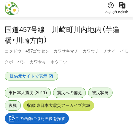
本文に飛ぶ
ヘルプ
English
国道457号線 川崎町川内地内（芋窪
橋・川崎方向）
コクドウ 457ゴウセン カワサキマチ カワウチ チナイ イモ
クボ バシ カワサキ ホウコウ
提供元サイトで表示
東日本大震災 (2011)
震災への備え
被災状況
復興
収録:東日本大震災アーカイブ宮城
この画像に似た画像を探す